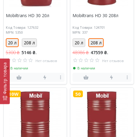
Mobiltrans HD 30 20л
Mobiltrans HD 30 208л
Код Товара: 127632
Код Товара: 124701
MPN: 5350
MPN: 337
20 л
208 л
20 л
208 л
5300 ₴.
5146 ₴.
48986 ₴.
47559 ₴.
Нет отзывов
Нет отзывов
Фильтр товара
В наличии
В наличии
10W
50