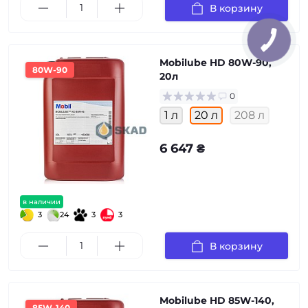
В корзину
Mobilube HD 80W-90,
80W-90
20л
0
1 л
20 л
208 л
6 647 ₴
в наличии
3
24
3
3
В корзину
Mobilube HD 85W-140,
85W-140