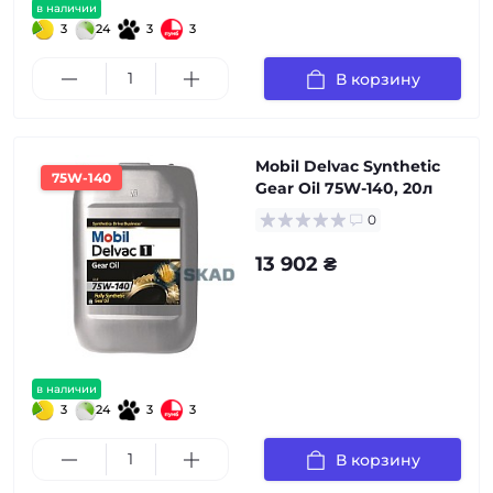
в наличии
3
24
3
3
В корзину
Mobil Delvac Synthetic
75W-140
Gear Oil 75W-140, 20л
0
13 902 ₴
в наличии
3
24
3
3
В корзину