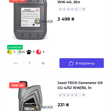
10W-40, 20л
0
3 498 ₴
в наличии
3
24
3
3
В корзину
Jasol TECH Generator Oil
10W-30
CG-4/SJ 10W/30, 1л
0
231 ₴