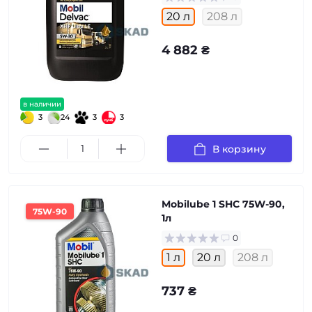
20 л
208 л
4 882 ₴
в наличии
3
24
3
3
В корзину
Mobilube 1 SHC 75W-90,
75W-90
1л
0
1 л
20 л
208 л
737 ₴