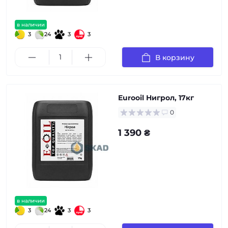
в наличии
3
24
3
3
В корзину
Eurooil Нигрол, 17кг
0
1 390 ₴
в наличии
3
24
3
3