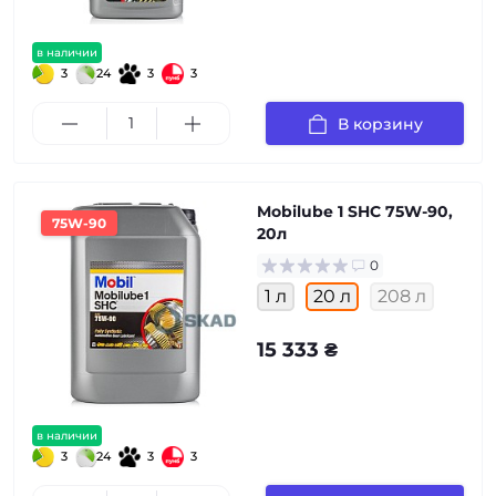
в наличии
3
24
3
3
В корзину
Mobilube 1 SHC 75W-90,
75W-90
20л
0
1 л
20 л
208 л
15 333 ₴
в наличии
3
24
3
3