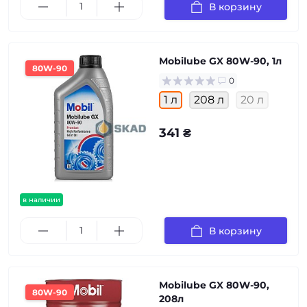
В корзину
Mobilube GX 80W-90, 1л
80W-90
0
1 л
208 л
20 л
341 ₴
в наличии
В корзину
Mobilube GX 80W-90,
80W-90
208л