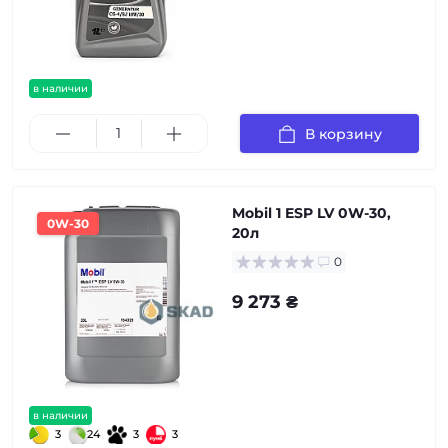
в наличии
В корзину
Mobil 1 ESP LV 0W-30,
0W-30
20л
0
9 273 ₴
в наличии
3
24
3
3