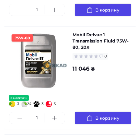
В корзину
Mobil Delvac 1
75W-80
Transmission Fluid 75W-
80, 20л
0
11 046 ₴
в наличии
3
24
3
3
В корзину