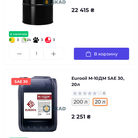
22 415 ₴
в наличии
3
24
3
3
В корзину
Eurooil М-10ДМ SAE 30,
SAE 30
20л
0
200 л
20 л
2 251 ₴