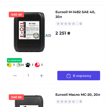
Eurooil М-14В2 SAE 40,
SAE 40
20л
0
2 251 ₴
в наличии
3
24
3
3
В корзину
Eurooil Масло МС-20, 20л
SAE 50
0