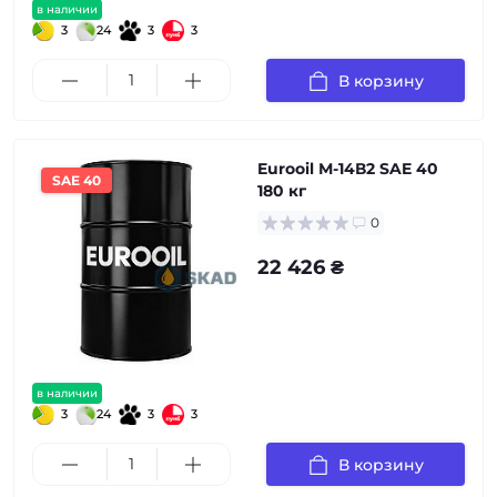
в наличии
3
24
3
3
В корзину
Eurooil М-14В2 SAE 40
SAE 40
180 кг
0
22 426 ₴
в наличии
3
24
3
3
В корзину