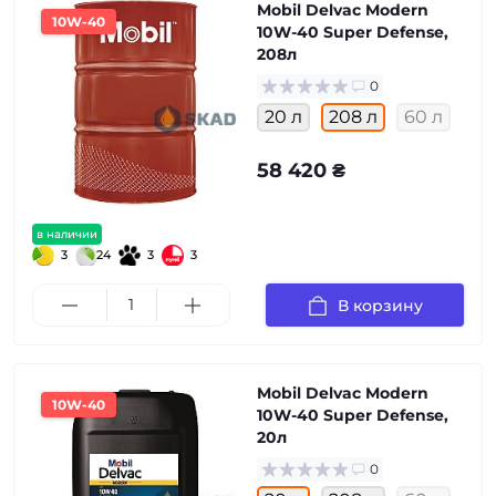
Mobil Delvac Modern
10W-40
10W-40 Super Defense,
208л
0
20 л
208 л
60 л
58 420 ₴
в наличии
3
24
3
3
В корзину
Mobil Delvac Modern
10W-40
10W-40 Super Defense,
20л
0