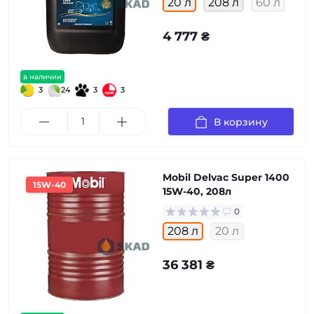
20 л
208 л
60 л
4 777 ₴
в наличии
3
24
3
3
В корзину
Mobil Delvac Super 1400
15W-40
15W-40, 208л
0
208 л
20 л
36 381 ₴