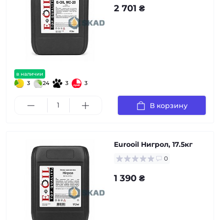
2 701 ₴
в наличии
3
24
3
3
В корзину
Eurooil Нигрол, 17.5кг
0
1 390 ₴