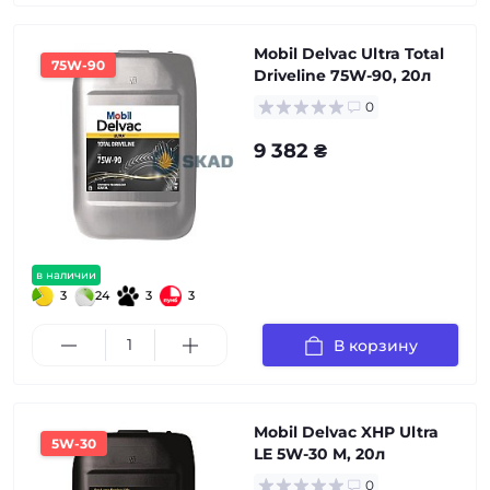
Mobil Delvac Ultra Total
75W-90
Driveline 75W-90, 20л
0
9 382 ₴
в наличии
3
24
3
3
В корзину
Mobil Delvac XHP Ultra
5W-30
LE 5W-30 M, 20л
0