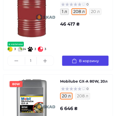
0
1 л
208 л
20 л
46 417 ₴
в наличии
3
24
3
3
В корзину
Mobilube GX-A 80W, 20л
80W
0
20 л
208 л
6 646 ₴