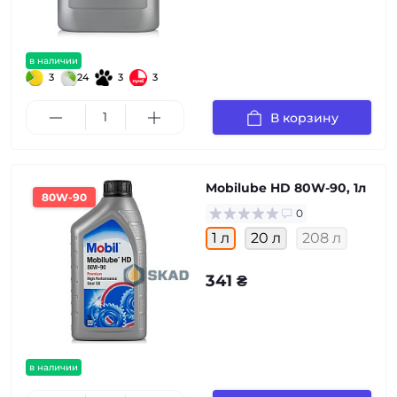
в наличии
3
24
3
3
В корзину
Mobilube HD 80W-90, 1л
80W-90
0
1 л
20 л
208 л
341 ₴
в наличии