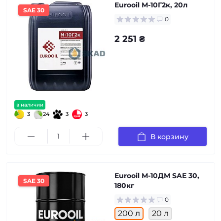
Eurooil М-10Г2к, 20л
SAE 30
0
2 251 ₴
в наличии
3
24
3
3
В корзину
Eurooil М-10ДМ SAE 30,
SAE 30
180кг
0
200 л
20 л