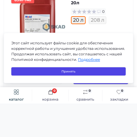
20л
0
20 л
208 л
5 326 ₴
Этот сайт использует файлы cookie для обеспечения
корректной работы и улучшения удобства использования.
Продолжая использовать сайт, вы соглашаетесь с нашей
в наличии
Политикой конфиденциальности.
Подробнее
3
24
3
3
Принять
В корзину
0
0
0
каталог
корзина
сравнить
закладки
Mobilube HD-A 85W-90,
85W-90
208л
Каталог
0
20 л
208 л
Автомасла