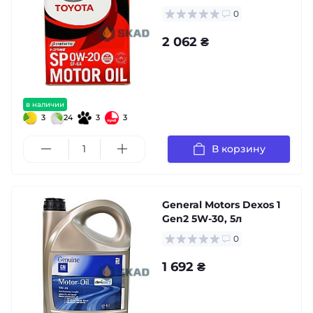
0
2 062 ₴
в наличии
3
24
3
3
В корзину
General Motors Dexos 1
Gen2 5W-30, 5л
0
1 692 ₴