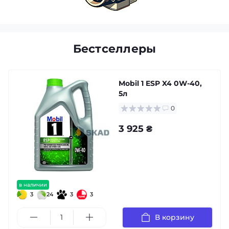
Бестселлеры
Mobil 1 ESP X4 0W-40,
5л
0
3 925 ₴
в наличии
3
24
3
3
В корзину