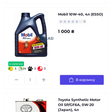
Mobil 10W-40, 4л (ESSO)
0
1 000 ₴
в наличии
3
24
3
3
В корзину
Toyota Synthetic Motor
Oil SP/GF6A, 0W-20
(Japan), 4л