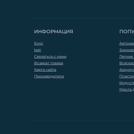
ИНФОРМАЦИЯ
ПОП
Блог
Автома
test
Зимние
Связаться с нами
Летние
Возврат товара
Всесез
Карта сайта
Аккуму
Производители
Пласти
Индуст
Масла 