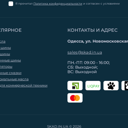
Я прочитал
Политика конфиденциальности
и согласен с условиями
УЛЯРНОЕ
КОНТАКТЫ И АДРЕС
Одесса, ул. Новомосковская
сла
 шины
sales@skad.in.ua
 шины
онные шины
ПН.-ПТ: 09:00 - 16:00;
ляторы
СБ: Выходной;
ВС: Выходной
чные смазки
риальные масла
для коммерческой техники
SKAD.IN.UA © 2026