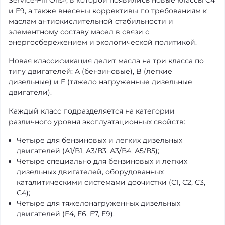
Service-Fill Oils», в которой появились новые классы С4
и Е9, а также внесены коррективы по требованиям к
маслам антиокислительной стабильности и
элементному составу масел в связи с
энергосбережением и экологической политикой.
Новая классификация делит масла на три класса по
типу двигателей: A (бензиновые), B (легкие
дизельные) и E (тяжело нагруженные дизельные
двигатели).
Каждый класс подразделяется на категории
различного уровня эксплуатационных свойств:
Четыре для бензиновых и легких дизельных
двигателей (А1/В1, А3/В3, А3/В4, А5/В5);
Четыре специально для бензиновых и легких
дизельных двигателей, оборудованных
каталитическими системами доочистки (С1, С2, С3,
С4);
Четыре для тяжелонагруженных дизельных
двигателей (Е4, Е6, Е7, Е9).