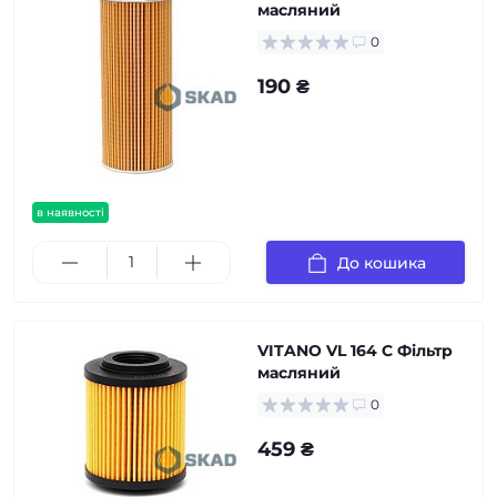
масляний
0
190 ₴
в наявності
До кошика
VITANO VL 164 С Фільтр
масляний
0
459 ₴