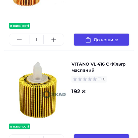
в наявності
До кошика
VITANO VL 416 C Фільтр
масляний
0
192 ₴
в наявності