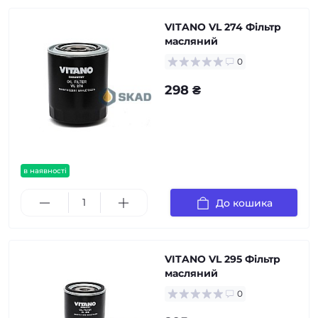
VITANO VL 274 Фільтр
масляний
0
298 ₴
в наявності
До кошика
VITANO VL 295 Фільтр
масляний
0