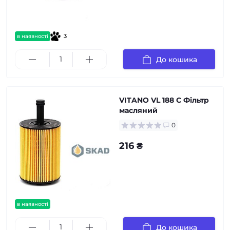
3
в наявності
До кошика
VITANO VL 188 C Фільтр
масляний
0
216 ₴
в наявності
До кошика