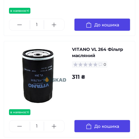
в наявності
До кошика
VITANO VL 264 Фільтр
масляний
0
311 ₴
в наявності
До кошика