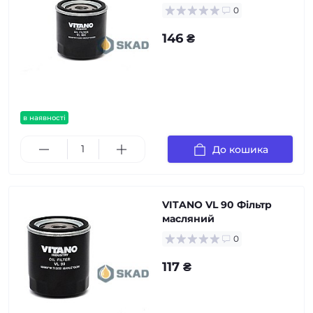
0
146 ₴
в наявності
До кошика
VITANO VL 90 Фільтр
масляний
0
117 ₴