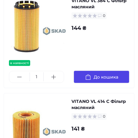
VITANO VL 384 C Фільтр
масляний
0
144 ₴
в наявності
До кошика
VITANO VL 414 C Фільтр
масляний
0
141 ₴