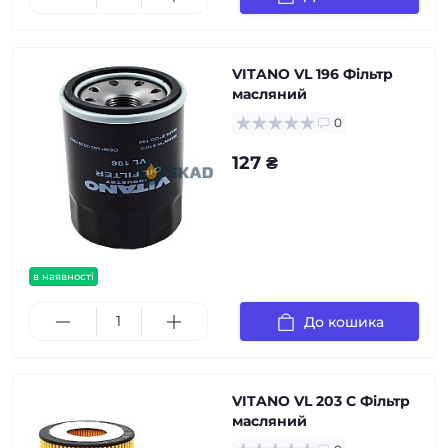
VITANO VL 196 Фільтр
масляний
0
127 ₴
в наявності
До кошика
VITANO VL 203 C Фільтр
масляний