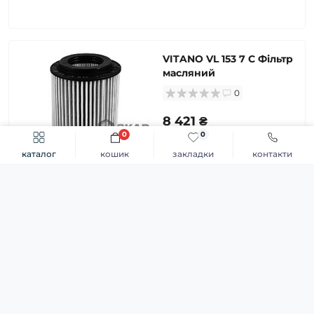
VITANO VL 153 7 C Фільтр
масляний
0
8 421 ₴
0
0
каталог
кошик
закладки
контакти
Каталог
Авто оливи
VITANO VL 153 C Фільтр
масляний
Оливи для комерційної техніки
0
8 421 ₴
Індустріальні оливи