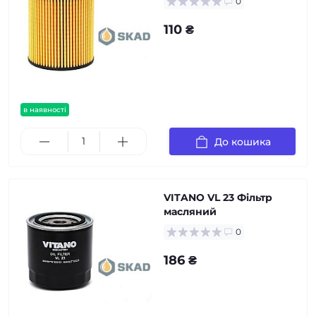
0
110 ₴
в наявності
До кошика
VITANO VL 23 Фільтр
масляний
0
186 ₴