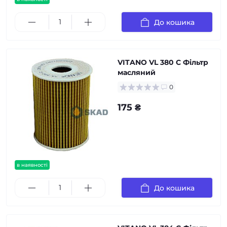
До кошика
VITANO VL 380 C Фільтр
масляний
0
175 ₴
в наявності
До кошика