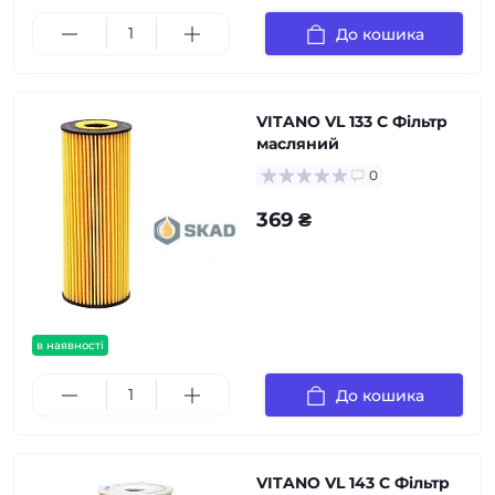
До кошика
VITANO VL 133 C Фільтр
масляний
0
369 ₴
в наявності
До кошика
VITANO VL 143 C Фільтр