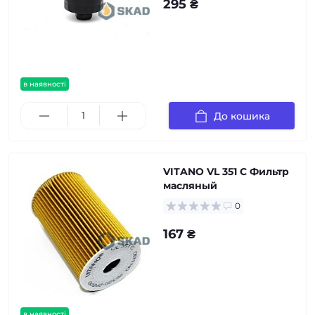
295 ₴
в наявності
До кошика
VITANO VL 351 С Фильтр
масляный
0
167 ₴
в наявності