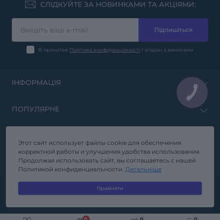
СЛІДКУЙТЕ ЗА НОВИНКАМИ ТА АКЦІЯМИ:
Підпишіться
Я прочитав
Політика конфіденційності
і згоден з вимогами
ІНФОРМАЦІЯ
ПОПУЛЯРНЕ
КОНТАКТИ ТА АДРЕСА
Этот сайт использует файлы cookie для обеспечения
корректной работы и улучшения удобства использования.
Продолжая использовать сайт, вы соглашаетесь с нашей
МЕСЕНДЖЕРИ
Политикой конфиденциальности.
Детальніше
Прийняти
SKAD.IN.UA © 2026
0
0
0