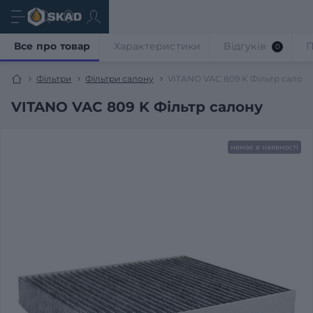
Все про товар
Характеристики
Відгуків
П
0
Фільтри
Фільтри салону
VITANO VAC 809 K Фільтр салону
VITANO VAC 809 K Фільтр салону
немає в наявності