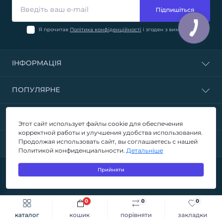
Підпишіться
Я прочитав
Політика конфіденційності
і згоден з вимогами
ІНФОРМАЦІЯ
ПОПУЛЯРНЕ
КОНТАКТИ ТА АДРЕСА
Этот сайт использует файлы cookie для обеспечения
корректной работы и улучшения удобства использования.
Продолжая использовать сайт, вы соглашаетесь с нашей
МЕСЕНДЖЕРИ
Политикой конфиденциальности.
Детальніше
Прийняти
SKAD.IN.UA © 2026
0
0
0
Швидке замовлення
До кошика
каталог
кошик
порівняти
закладки