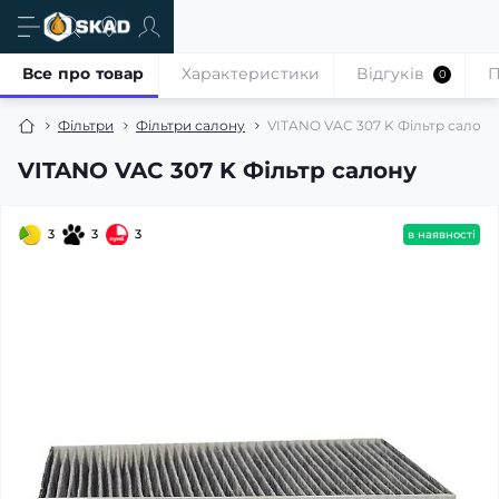
Все про товар
Характеристики
Відгуків
П
0
Фільтри
Фільтри салону
VITANO VAC 307 K Фільтр салону
VITANO VAC 307 K Фільтр салону
3
3
3
в наявності