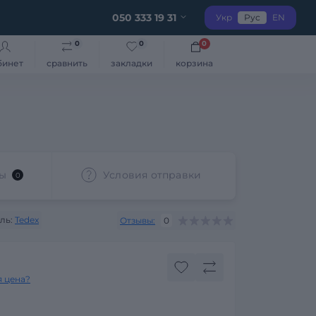
050 333 19 31
Укр
Рус
EN
0
0
0
бинет
сравнить
закладки
корзина
ы
Условия отправки
0
ль:
Tedex
Отзывы:
0
я цена?