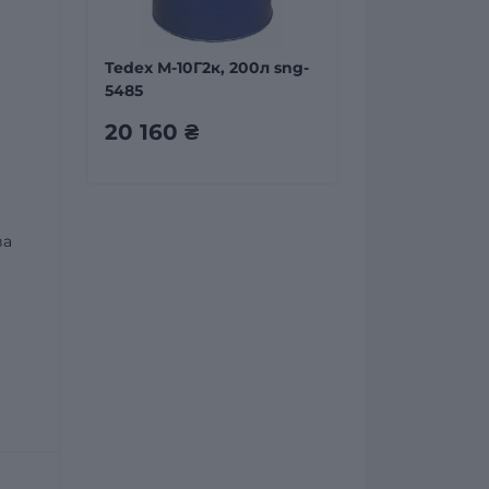
Tedex М-10Г2к, 200л sng-
5485
20 160 ₴
ва