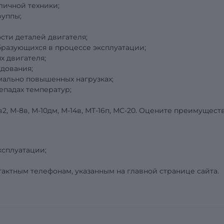
личной техники;
руппы;
сти деталей двигателя;
разующихся в процессе эксплуатации;
 двигателя;
дования;
мально повышенных нагрузках;
епадах температур;
2, М-8в, М-10дм, М-14в, МТ-16п, МС-20. Оцените преимущест
ксплуатации;
актным телефонам, указанным на главной странице сайта.