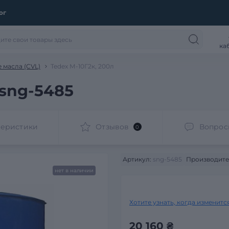
ог
ка
 масла (CVL)
Tedex М-10Г2к, 200л
 sng-5485
теристики
Отзывов
Вопрос
0
Артикул:
sng-5485
Производите
нет в наличии
Хотите узнать, когда изменитс
20 160 ₴