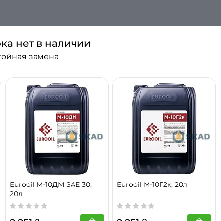
ока нет в наличии
SAE 30
стойная замена
Минеральное
Дизельный
200 л
8581-78
Eurooil М-10ДМ SAE 30,
Eurooil М-10Г2к, 20л
20л