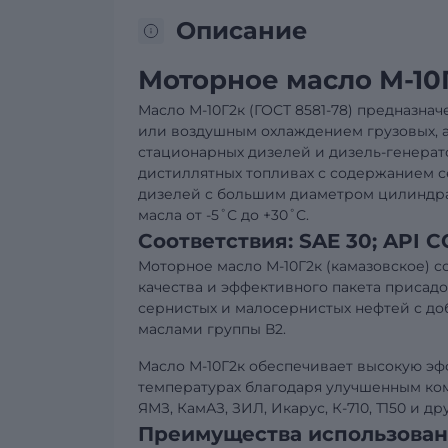
Описание
Моторное масло М-10
Масло М-10Г2к (ГОСТ 8581-78) предназна
или воздушным охлаждением грузовых, а
стационарных дизелей и дизель-генерат
дистиллятных топливах с содержанием се
дизелей с большим диаметром цилиндра 
масла от -5˚С до +30˚С.
Соответствия: SAE 30; API C
Моторное масло М-10Г2к (камазовское) с
качества и эффективного пакета присадок
сернистых и малосернистых нефтей с д
маслами группы В2.
Масло М-10Г2к обеспечивает высокую эф
температурах благодаря улучшенным ко
ЯМЗ, КамАЗ, ЗИЛ, Икарус, К-710, Т150 и д
Преимущества использовани