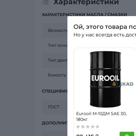
Характеристики
ХАРАКТЕРИСТИКИ МАСЛА / СМАЗКИ
Ой, этого товара п
Вязкость по SAE
Но у нас всегда есть до
Тип основы масла
Тип двигателя
Емкость
СПЕЦИФИКАЦИИ МАСЛА / СМАЗКИ
ГОСТ
Eurooil М-10ДМ SAE 30,
180кг
ДОПОЛНИТЕЛЬНАЯ ИНФОРМАЦИЯ