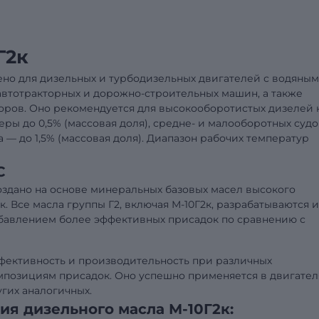
Г2к
чено для дизельных и турбодизельных двигателей с водяным
втотракторных и дорожно-строительных машин, а также
оров. Оно рекомендуется для высокооборотистых дизелей 
ры до 0,5% (массовая доля), средне- и малооборотных суд
— до 1,5% (массовая доля). Диапазон рабочих температур
C
оздано на основе минеральных базовых масел высокого
. Все масла группы Г2, включая М-10Г2к, разрабатываются и
обавлением более эффективных присадок по сравнению с
фективность и производительность при различных
мпозициям присадок. Оно успешно применяется в двигател
ругих аналогичных.
я дизельного масла М-10Г2к: