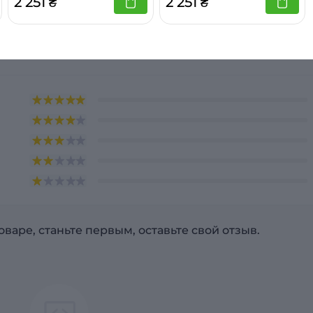
2 251 ₴
2 251 ₴
Tedex М-10Г2к
sng-5485
варе, станьте первым, оставьте свой отзыв.