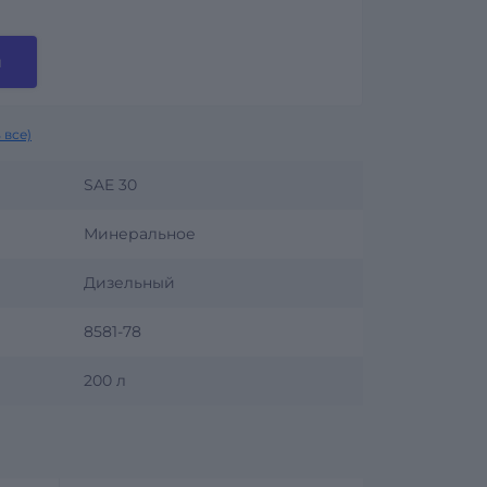
и
 все)
SAE 30
Минеральное
Дизельный
8581-78
200 л